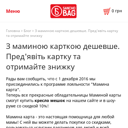
0
грн
Меню
Головна
>
Блог
> З маминою карткою дешевше. Пред'явіть картку
та отримайте знижку
З маминою карткою дешевше.
Пред'явіть картку та
отримайте знижку
Рады вам сообщить, что с 1 декабря 2016 мы
присоединились к программе лояльности "Мамина
карта".
Теперь все прекрасные обладательницы Маминой карты
смогут купить
кресло мешок
на нашем сайте и в шоу-
руме со скидкой 10%!
Мамина карта - это настоящая помощница для любой
мамы! С ней вы можете делать покупки со скидками,
пользоваться услугами партнеров для детей и всей