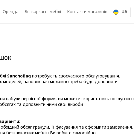
Оренда
Безкаркасні меблі
Контакти магазинів
UA
ішок
еблі
SanchoBag
потребують своєчасного обслуговування.
ших моделей, наповнювач можливо треба буде доповнити.
ни набули первісної форми, ви можете скористатись послугою на
обсягах та доповнити ними свої вироби
варіанти:
еобхідний обсяг гранули, її фасування та оформити замовлення.
ня безкаркасних меблів Ви робите самостійно.