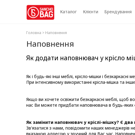
Каталог
Клієнти
Брендування
Головна
> Наповнення
Наповнення
Як додати наповнювач у крісло м
Як і будь-які інші меблі, крісло-мішки і безкаркасні м
При інтенсивному використанні крісла-мішка та ін
Якщо ви хочете освіжити безкаркасні меблі, щоб во
нас Ви можете придбати наповнювача в будь-яких 
Як замінити наповнювач у кріслі-мішку? Є два 
Зв'язатися з нами, повідомити наших менеджерів н
вказаною адресою у зручний для Вас час. Наповнен