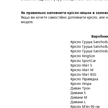
Як правильно наповнити крісло-мішок в залежн
Якщо ви хочете самостійно доповнити крісло, але н
моделі.
Виробни
Крісло Груша SanchoB
Крісло Груша SanchoB
Крісло Груша SanchoB
Крісло KingSize
Крісло SportCar
Крісло-Мат S
Крісло-Мат M
Крісло-Мат BIG
Крісло Пірамідка
Крісло Vespa
Диван Трон
Дивани S
Дивани M
Дивани L
Крісло М'яч 90 см