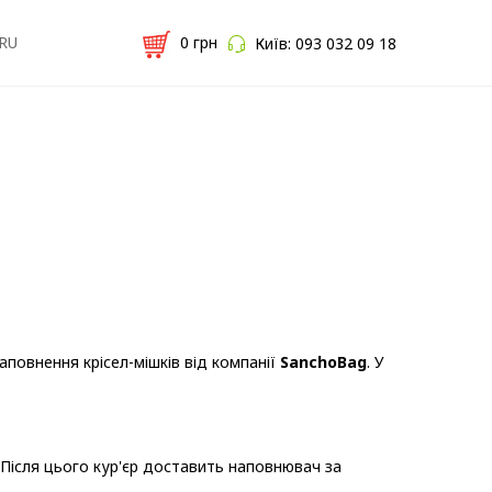
RU
0
грн
Київ:
093 032 09 18
повнення крісел-мішків від компанії
SanchoBag
. У
 Після цього кур'єр доставить наповнювач за