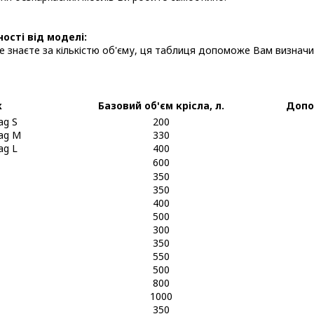
ості від моделі:
е знаєте за кількістю об'єму, ця таблиця допоможе Вам визначи
к
Базовий об'єм крісла, л.
Допов
ag S
200
ag M
330
ag L
400
600
350
350
400
500
300
350
550
500
800
1000
350