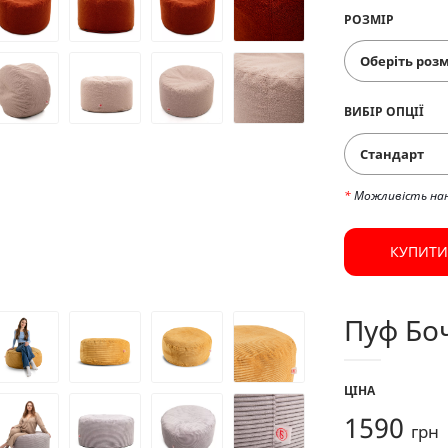
РОЗМІР
ВИБІР ОПЦІЇ
Стандарт
*
Можливість на
КУПИТИ
Пуф Боч
ЦІНА
1590
грн