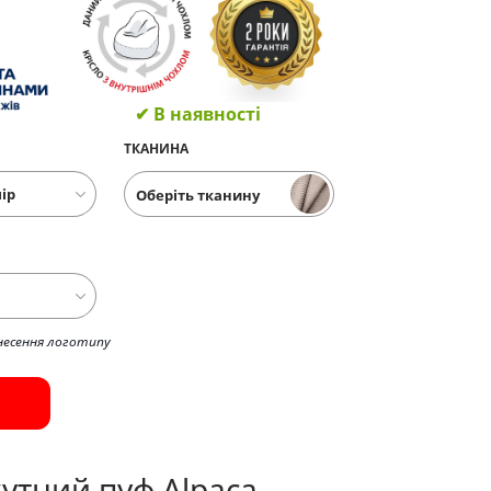
✔ В наявності
ТКАНИНА
Оберіть тканину
несення логотипу
утний пуф Alpaca