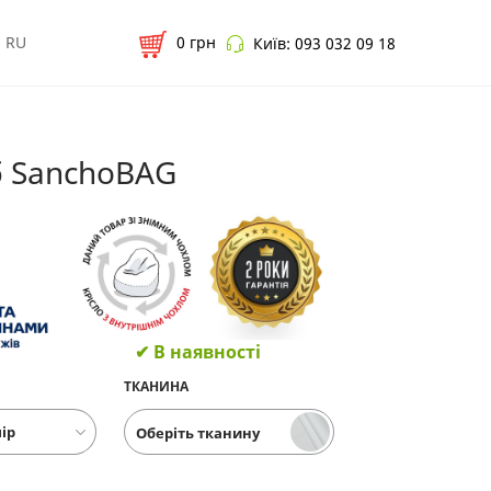
RU
0
грн
Київ:
093 032 09 18
б SanchoBAG
✔ В наявності
ТКАНИНА
Оберіть тканину