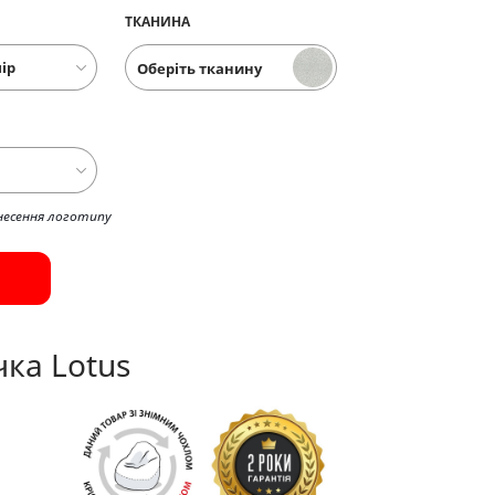
ТКАНИНА
Оберіть тканину
несення логотипу
ка Lotus