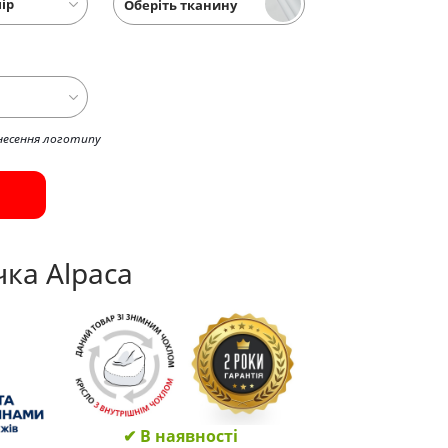
Оберіть тканину
несення логотипу
ка Alpaca
✔ В наявності