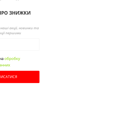
ПРО ЗНИЖКИ
наші акції, новинки та
иції першими
 на
обробку
анних