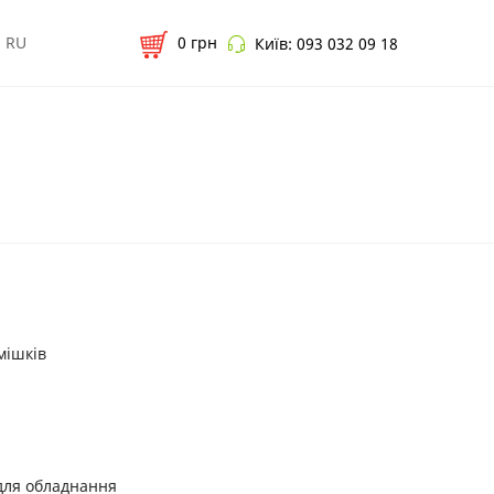
RU
0
грн
Київ:
093 032 09 18
мішків
для обладнання