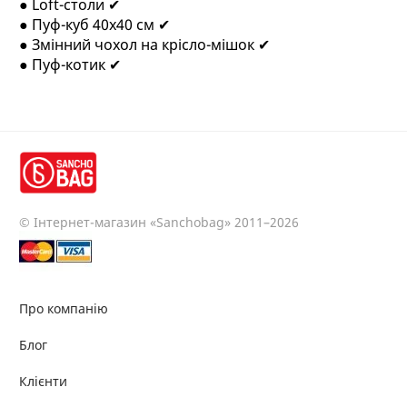
● Loft-столи ✔
● Пуф-куб 40x40 см ✔
● Змінний чохол на крісло-мішок ✔
● Пуф-котик ✔
© Інтернет-магазин «Sanchobag» 2011–2026
Про компанію
Блог
Клієнти