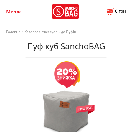
0
грн
Меню
Головна
>
Каталог
> Аксесуары до Пуфів
Пуф куб SanchoBAG