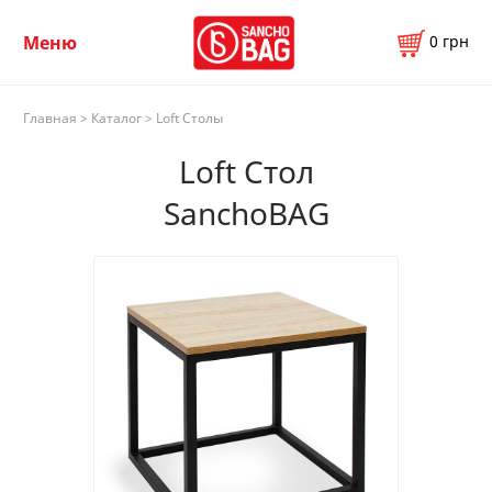
0
грн
Меню
Главная
>
Каталог
> Loft Столы
Loft Стол
SanchoBAG